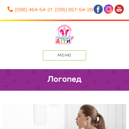
(098) 464-54-21 (095) 657-54-28
Перейти
до
вмісту
МЕНЮ
Логопед