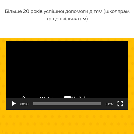
Більше 20 років успішної допомоги дітям (школярам
та дошкільнятам)
Відеопрогравач
00:00
01:37