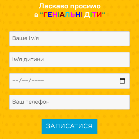
Ласкаво просимо
в
“
Г
Е
Н
І
А
Л
Ь
Н
І
Д
І
Т
И
“