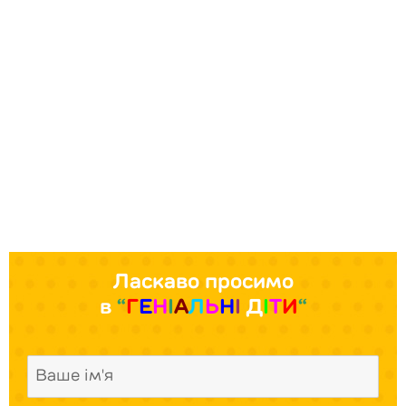
Ласкаво просимо
в
“
Г
Е
Н
І
А
Л
Ь
Н
І
Д
І
Т
И
“